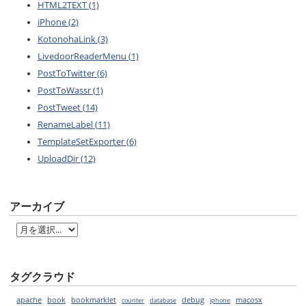
HTML2TEXT (1)
iPhone (2)
KotonohaLink (3)
LivedoorReaderMenu (1)
PostToTwitter (6)
PostToWassr (1)
PostTweet (14)
RenameLabel (11)
TemplateSetExporter (6)
UploadDir (12)
アーカイブ
タグクラウド
apache
book
bookmarklet
debug
macosx
counter
database
iphone