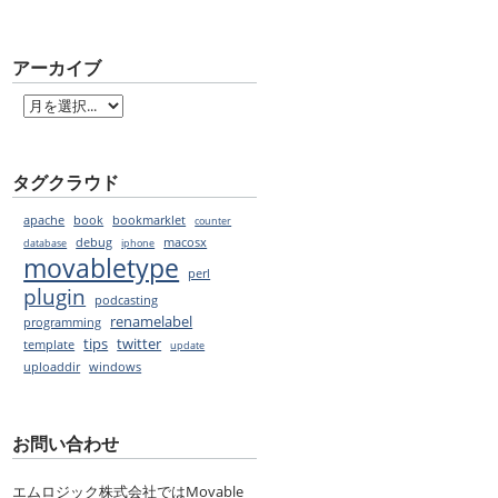
アーカイブ
タグクラウド
apache
book
bookmarklet
counter
debug
macosx
database
iphone
movabletype
perl
plugin
podcasting
renamelabel
programming
tips
twitter
template
update
uploaddir
windows
お問い合わせ
エムロジック株式会社ではMovable