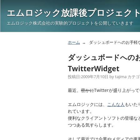
エムロジック放課後プロジェク
エムロジック株式会社の実験的プロジェクトを公開していきます
ホーム
ダッシュボードへのお手軽な情報
ダッシュボードへの
TwitterWidget
投稿日:
2009年7月10日
by
tajima
カテゴ
最近、
密かに
Twitterが盛り上がっ
エムロジックには、
こんな人
もいた
れています。
便利なクライアントソフトの登場な
つつある気すらします。
そして最近では企業やメディアの更新