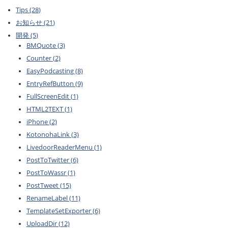
Tips (28)
お知らせ (21)
開発 (5)
BMQuote (3)
Counter (2)
EasyPodcasting (8)
EntryRefButton (9)
FullScreenEdit (1)
HTML2TEXT (1)
iPhone (2)
KotonohaLink (3)
LivedoorReaderMenu (1)
PostToTwitter (6)
PostToWassr (1)
PostTweet (15)
RenameLabel (11)
TemplateSetExporter (6)
UploadDir (12)