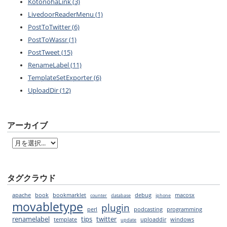
KotonohaLink (3)
LivedoorReaderMenu (1)
PostToTwitter (6)
PostToWassr (1)
PostTweet (15)
RenameLabel (11)
TemplateSetExporter (6)
UploadDir (12)
アーカイブ
タグクラウド
apache
book
bookmarklet
debug
macosx
counter
database
iphone
movabletype
plugin
podcasting
perl
programming
renamelabel
tips
twitter
template
uploaddir
windows
update